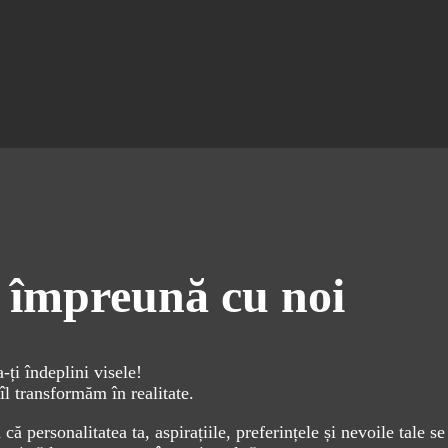
u împreună cu noi
a-ți îndeplini visele!
îl transformăm în realitate.
ă personalitatea ta, aspirațiile, preferințele și nevoile tale se